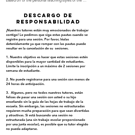
based off of the personal teaching styles of the 
Helpers! If you have already booked a session and 
have a question, you must contact the Helper 
Descargo de
directly as it is most likely that only they will be able 
responsabilidad
to answer your question.

¡Nuestros tutores están muy emocionados de trabajar
contigo! Le pedimos que siga estas pautas cuando se
registre para una sesión. Por favor, léalas
If you wish to have the Helper review a specific 
detenidamente ya que romper con las pautas puede
resultar en la cancelación de su
sesiones.
worksheet or read a specific book with your child 
please send them a copy of the sheets (picture or 
1. Nuestro objetivo es hacer que estas sesiones estén
PDF) or the name of the book ahead of time. If they 
disponibles para la mayor cantidad de estudiantes.
cannot find a PDF of the book online you may need 
Limite la inscripción a un máximo de 2 sesiones por
to send them pictures of the pages you want read so 
semana de estudiante.
they can follow along.
2. No puede registrarse para una sesión con menos de
24 horas de anticipación.
3.
Algunos, pero no todos nuestros tutores, están
felices de pasar una sesión con usted o su hijo
enseñando sin la guía de las hojas de trabajo de la
escuela. Sin embargo, las sesiones no estructuradas
requieren mucha preparación para que sean divertidas
y atractivas. Si está buscando una sesión no
estructurada (una sin trabajo escolar proporcionado
por una junta escolar), es posible que su tutor elegido
no pueda adaptarse.