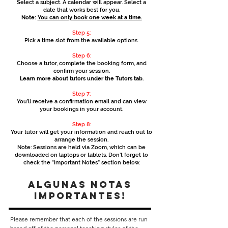
Select a subject. A calendar will appear. Select a
date that works best for you.
Note:
You can only book one week at a time.
Step 5:
Pick a time slot from the available options.
Step 6:
Choose a tutor, complete the booking form, and
confirm your session.
Learn more about tutors under the Tutors tab.
Step 7:
You’ll receive a confirmation email and can view
your bookings in your account.
Step 8:
Your tutor will get your information and reach out to
arrange the session.
Note: Sessions are held via Zoom, which can be
downloaded on laptops or tablets. Don’t forget to
check the “Important Notes” section below.
algunas notas
importantes!
Please remember that each of the sessions are run 