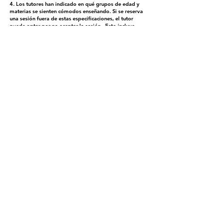
4. Los tutores han indicado en qué grupos de edad y
materias se sienten cómodos enseñando. Si se reserva
una sesión fuera de estas especificaciones, el tutor
puede optar por no aceptar la sesión.
Esto incluye
reservar sesiones de aprendizaje del idioma inglés con
un tutor académico y viceversa.
5. Revise detenidamente nuestra "Política de no
presentación"
aquí
.
Contact
Volunteer
Terms of Service
The Halifax Helpers operates in Mi’kma’ki, the
traditional, ancestral, and unceded territory
of the Mi’kmaq people. These lands are