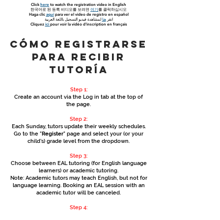
Click
here
to watch the registration video in English
한국어로 된 등록 비디오를 보려면
여기
를 클릭하십시오
Haga clic
aquí
para ver el video de registro en español
انقر
هنا
لمشاهدة فيديو التسجيل باللغة العربية
Cliquez
ici
pour voir la vidéo d'inscription en français
Cómo registrarse
para recibir
tutoría
Step 1:
Create an account via the Log in tab at the top of
the page.
Step 2:
Each Sunday, tutors update their weekly schedules.
Go to the "
Register
" page and select your (or your
child’s) grade level from the dropdown.
Step 3:
Choose between EAL tutoring (for English language
learners) or academic tutoring.
Note: Academic tutors may teach English, but not for
language learning. Booking an EAL session with an
academic tutor will be canceled.
Step 4: