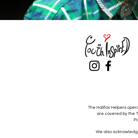
Heading 
The Halifax Helpers opera
are covered by the T
Pa
We also acknowledge