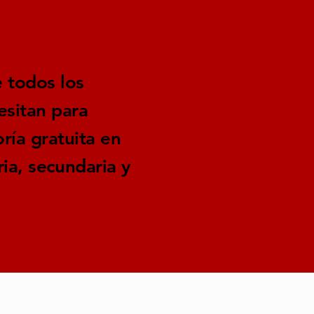
e todos los
esitan para
ría gratuita en
ia, secundaria y