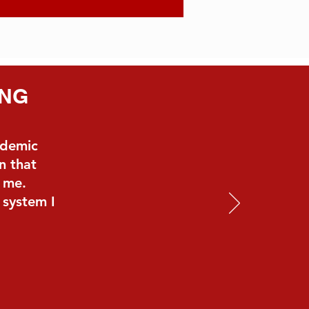
ING
ademic
n that
o me.
 system I