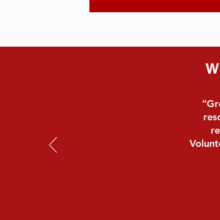
W
“Gr
res
re
Volunt