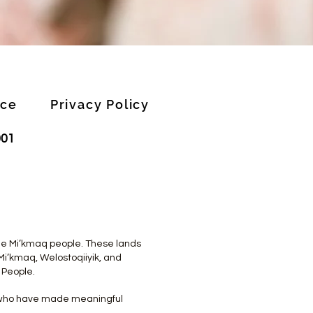
ice
Privacy Policy
001
 the Mi’kmaq people. These lands
Mi’kmaq, Welostoqiiyik, and
 People.
s who have made meaningful