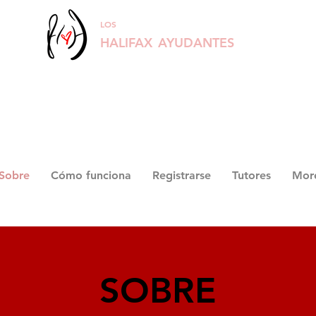
LOS
HALIFAX
AYUDANTES
Sobre
Cómo funciona
Registrarse
Tutores
Mor
SOBRE