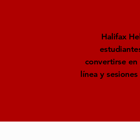
Halifax He
estudiante
convertirse en
línea y sesiones