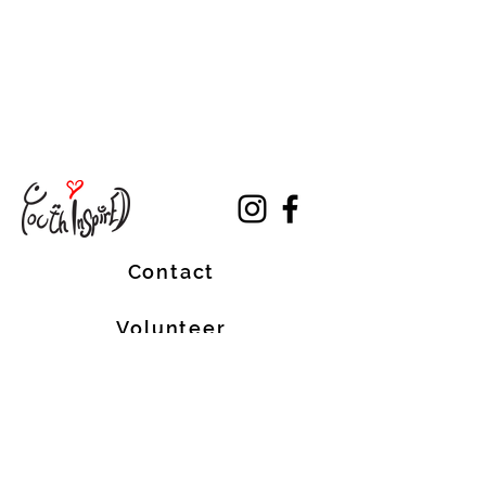
Contact
Volunteer
Terms of Service
The Halifax Helpers operates in Mi’kma’ki, the
traditional, ancestral, and unceded territory
of the Mi’kmaq people. These lands are